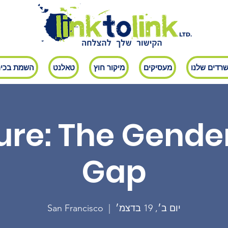
רדים שלנו
מעסיקים
מיקור חוץ
טאלנט
השמת בכיר
ure: The Gende
Gap
יום ב׳, 19 בדצמ׳
  |  
San Francisco