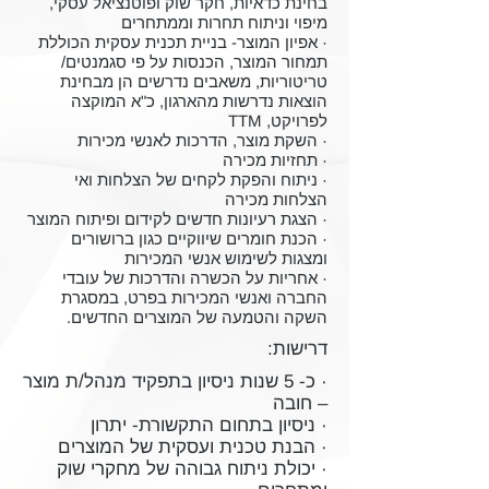
בחינת כדאיות, חקר שוק ופוטנציאל עסקי,
מיפוי וניתוח תחרות וממתחרים
· אפיון המוצר- בניית תכנית עסקית הכוללת
תמחור המוצר, הכנסות על פי סגמנטים/
טריטוריות, משאבים נדרשים הן מבחינת
הוצאות נדרשות מהארגון, כ"א המוקצה
לפרויקט, TTM
· השקת מוצר, הדרכות לאנשי מכירות
· תחזיות מכירה
· ניתוח והפקת לקחים של הצלחות ואי
הצלחות מכירה
· הצגת רעיונות חדשים לקידום ופיתוח המוצר
· הכנת חומרים שיווקיים כגון ברושורים
ומצגות לשימוש אנשי המכירות
· אחריות על הכשרה והדרכות של עובדי
החברה ואנשי המכירות בפרט, במסגרת
השקה והטמעה של המוצרים החדשים.
דרישות:
· כ- 5 שנות ניסיון בתפקיד מנהל/ת מוצר
– חובה
· ניסיון בתחום התקשורת- יתרון
· הבנת טכנית ועסקית של המוצרים
· יכולת ניתוח גבוהה של מחקרי שוק