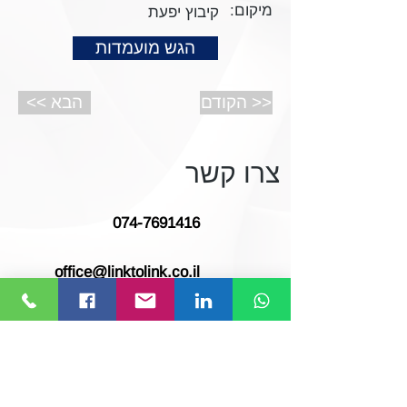
מיקום:
קיבוץ יפעת
הגש מועמדות
הקודם >>
<< הבא
צרו קשר
074-7691416
office@linktolink.co.il
המלאכה 23, ראש העין
סעו אלינו!
לחצו או חפשו Link to Link