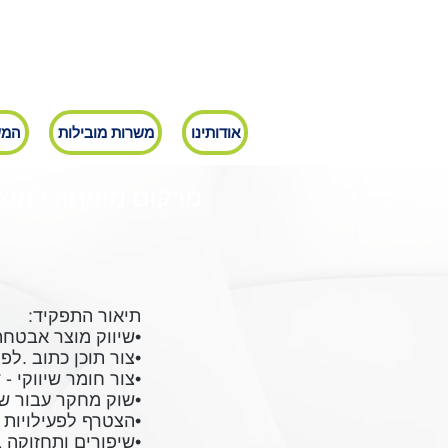
אודותינו
משרות מובילות
המש
מרקום מומחה למוצר
תיאור התפקיד:
•שיווק מוצר אבטחת
•צור תוכן כתוב .לפ
•צור חומר שיווקי -
•שוק מחקר עבור שו
•הצטרף לפעילויות 
•שיפורים ותחזוקה 