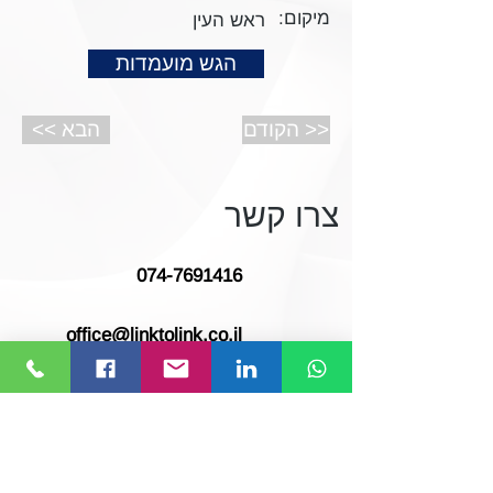
מיקום:
ראש העין
הגש מועמדות
הקודם >>
<< הבא
צרו קשר
074-7691416
office@linktolink.co.il
המלאכה 23, ראש העין
סעו אלינו!
לחצו או חפשו Link to Link