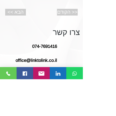
הקודם >>
<< הבא
צרו קשר
074-7691416
office@linktolink.co.il
המלאכה 23, ראש העין
סעו אלינו!
לחצו או חפשו Link to Link