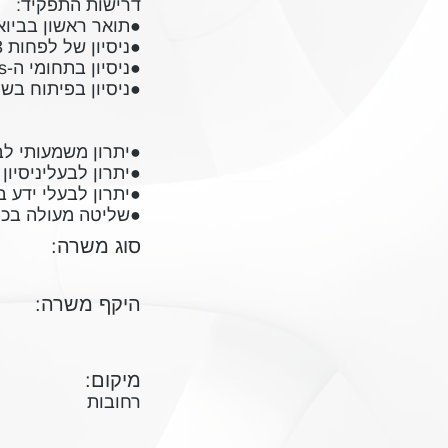
דרישות התפקיד:
●תואר ראשון בביו
●ניסיון של לפחות 3 שנים בתור Data scientist.
●ניסיון בתחומי ה-AI-Machine learning, Deep learning, neuronal networks וכו.
●ניסיון בפיתוח בשפות רלוונטיות כמ
●יתרון משמעותי לבע
●יתרון לבעליניסיון עם ata
●יתרון לבעלי ידע ב-PS: Docker, Kubernetes, AWS, GCloud, Azure
●שליטה מעולה בכת
סוג משרה:
היקף משרה:
מיקום:
רחובות