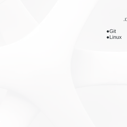
●Git
●Linux